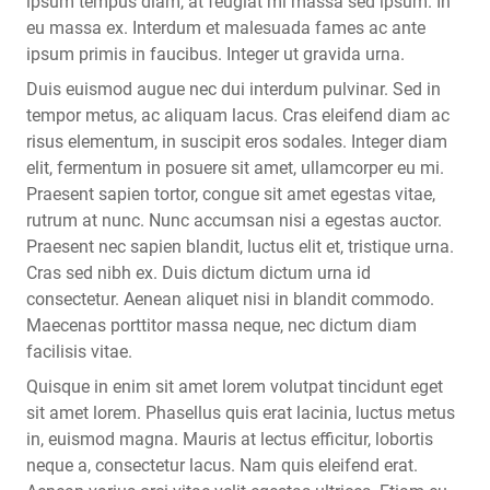
ipsum tempus diam, at feugiat mi massa sed ipsum. In
eu massa ex. Interdum et malesuada fames ac ante
ipsum primis in faucibus. Integer ut gravida urna.
Duis euismod augue nec dui interdum pulvinar. Sed in
tempor metus, ac aliquam lacus. Cras eleifend diam ac
risus elementum, in suscipit eros sodales. Integer diam
elit, fermentum in posuere sit amet, ullamcorper eu mi.
Praesent sapien tortor, congue sit amet egestas vitae,
rutrum at nunc. Nunc accumsan nisi a egestas auctor.
Praesent nec sapien blandit, luctus elit et, tristique urna.
Cras sed nibh ex. Duis dictum dictum urna id
consectetur. Aenean aliquet nisi in blandit commodo.
Maecenas porttitor massa neque, nec dictum diam
facilisis vitae.
Quisque in enim sit amet lorem volutpat tincidunt eget
sit amet lorem. Phasellus quis erat lacinia, luctus metus
in, euismod magna. Mauris at lectus efficitur, lobortis
neque a, consectetur lacus. Nam quis eleifend erat.