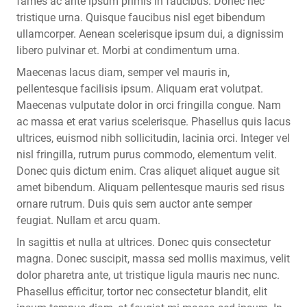
fames ac ante ipsum primis in faucibus. Donec nec
tristique urna. Quisque faucibus nisl eget bibendum
ullamcorper. Aenean scelerisque ipsum dui, a dignissim
libero pulvinar et. Morbi at condimentum urna.
Maecenas lacus diam, semper vel mauris in,
pellentesque facilisis ipsum. Aliquam erat volutpat.
Maecenas vulputate dolor in orci fringilla congue. Nam
ac massa et erat varius scelerisque. Phasellus quis lacus
ultrices, euismod nibh sollicitudin, lacinia orci. Integer vel
nisl fringilla, rutrum purus commodo, elementum velit.
Donec quis dictum enim. Cras aliquet aliquet augue sit
amet bibendum. Aliquam pellentesque mauris sed risus
ornare rutrum. Duis quis sem auctor ante semper
feugiat. Nullam et arcu quam.
In sagittis et nulla at ultrices. Donec quis consectetur
magna. Donec suscipit, massa sed mollis maximus, velit
dolor pharetra ante, ut tristique ligula mauris nec nunc.
Phasellus efficitur, tortor nec consectetur blandit, elit